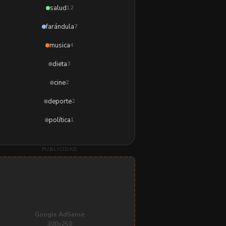
salud
12
farándula
7
musica
4
dieta
3
cine
2
deporte
2
política
1
PUBLICIDAD
Google AdSense
300×250