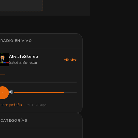
RADIO EN VIVO
AliviateStereo
En vivo
Salud & Bienestar
rir en pestaña
·
MP3 128kbps
CATEGORÍAS