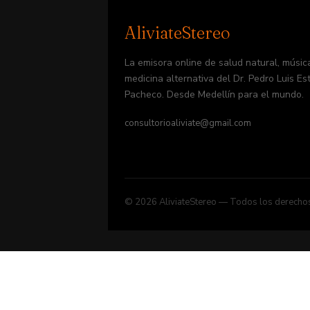
AliviateStereo
La emisora online de salud natural, música
medicina alternativa del Dr. Pedro Luis Es
Pacheco. Desde Medellín para el mundo.
consultorioaliviate@gmail.com
© 2026 AliviateStereo — Todos los derecho