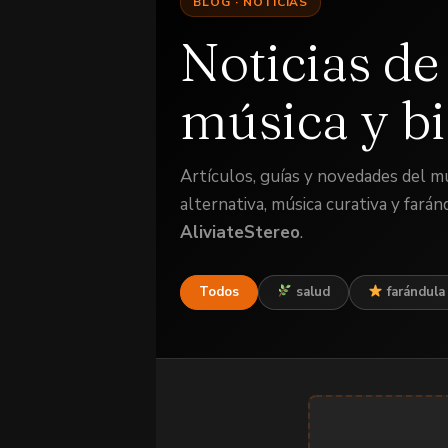
BLOG · NOTICIAS
Noticias d
música y bi
Artículos, guías y novedades del mu
alternativa, música curativa y farán
AliviateStereo
.
Todos
salud
farándula