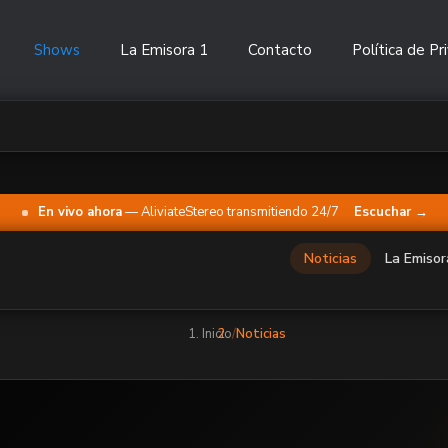
Shows
La Emisora 1
Contacto
Política de Pr
En vivo ahora
— AliviateStereo transmitiendo 24/7
Escuchar →
Noticias
La Emisor
Inicio
Noticias