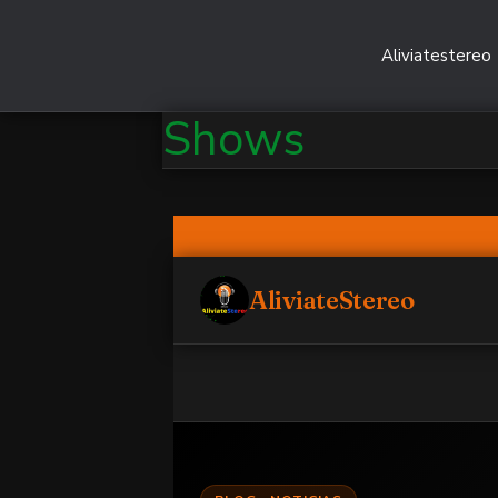
Aliviatestereo
Shows
AliviateStereo