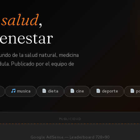
e
salud
,
enestar
ndo de la salud natural, medicina
dula. Publicado por el equipo de
musica
dieta
cine
deporte
po
PUBLICIDAD
Google AdSense — Leaderboard 728×90