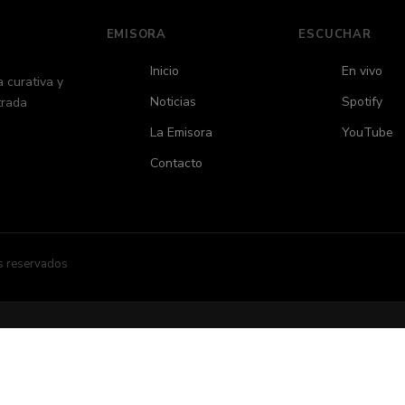
EMISORA
ESCUCHAR
Inicio
En vivo
 curativa y
Noticias
Spotify
trada
La Emisora
YouTube
Contacto
s reservados