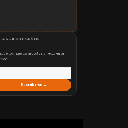
SUSCRÍBETE GRATIS
cibe los nuevos artículos directo en tu
rreo.
Suscribirme →