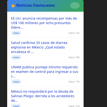
Noticias Destacadas
EE.UU. anuncia recompensas por más de
US$ 100 millones por ocho presuntos
lídere...
news
Hace 12h
Salud confirma 33 casos de diarrea
explosiva en México: ¿Qué estado
encabeza el ...
news
Hace 10h
UNAM publica puntaje mínimo requerido
en examen de control para ingresar a sus
c...
news
Hace 17h
México no responderá por la deuda de
Salinas Pliego: derrota a los acreedores
de...
news
Hace 12h