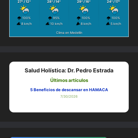
27º / 12º
28º / 14º
29º / 16º
24º / 17º
100%
95%
100%
100%
8 km/h
10 km/h
8 km/h
5 km/h
Clima en Medellín
Salud Holística: Dr. Pedro Estrada
Últimos artículos
Ozonoterapia vs. Antiinflamatorios: ¿Qué es mejor para
la Lumbalgia?
7/29/2026