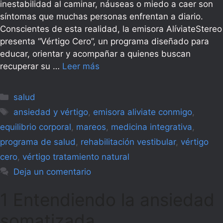
inestabilidad al caminar, náuseas o miedo a caer son
síntomas que muchas personas enfrentan a diario.
Conscientes de esta realidad, la emisora AlíviateStereo
presenta “Vértigo Cero”, un programa diseñado para
educar, orientar y acompañar a quienes buscan
recuperar su …
Leer más
Categorías
salud
Etiquetas
ansiedad y vértigo
,
emisora aliviate conmigo
,
equilibrio corporal
,
mareos
,
medicina integrativa
,
programa de salud
,
rehabilitación vestibular
,
vértigo
cero
,
vértigo tratamiento natural
Deja un comentario
1 Entendiendo la ansiedad
somatizada