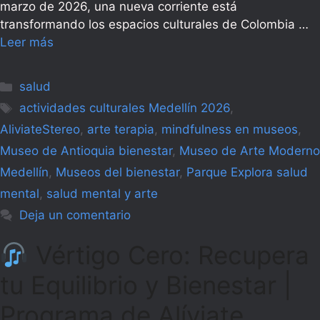
marzo de 2026, una nueva corriente está
transformando los espacios culturales de Colombia …
Leer más
Categorías
salud
Etiquetas
actividades culturales Medellín 2026
,
AliviateStereo
,
arte terapia
,
mindfulness en museos
,
Museo de Antioquia bienestar
,
Museo de Arte Moderno
Medellín
,
Museos del bienestar
,
Parque Explora salud
mental
,
salud mental y arte
Deja un comentario
Vértigo Cero: Recupera
tu Equilibrio y Bienestar |
Programa de Alíviate