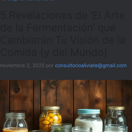
5 Revelaciones de ‘El Arte
de la Fermentación’ que
Cambiarán Tu Visión de la
Comida (y del Mundo)
noviembre 2, 2025
por
consultorioaliviate@gmail.com