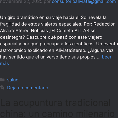
noviembre 22, 2025
por
consultorioaliviate@gmail.com
Un giro dramático en su viaje hacia el Sol revela la
fragilidad de estos viajeros espaciales. Por: Redacción
AliviateStereo Noticias ¿El Cometa ATLAS se
desintegra? Descubre qué pasó con este viajero
espacial y por qué preocupa a los científicos. Un evento
astronómico explicado en AliviateStereo. ¿Alguna vez
has sentido que el universo tiene sus propios …
Leer
más
Categorías
salud
Deja un comentario
La acupuntura tradicional
china: un camino milenario