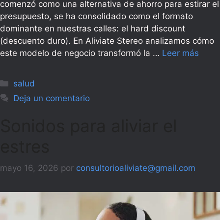
comenzó como una alternativa de ahorro para estirar el
presupuesto, se ha consolidado como el formato
dominante en nuestras calles: el hard discount
(descuento duro). En Aliviate Stereo analizamos cómo
este modelo de negocio transformó la …
Leer más
Categorías
salud
Deja un comentario
Sonidos para aliviar el
estres
mayo 16, 2026
por
consultorioaliviate@gmail.com