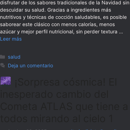
disfrutar de los sabores tradicionales de la Navidad sin
descuidar su salud. Gracias a ingredientes más
nutritivos y técnicas de cocción saludables, es posible
saborear este clásico con menos calorías, menos
azúcar y mejor perfil nutricional, sin perder textura …
Leer más
Categorías
salud
Deja un comentario
¡Sorpresa cósmica! El
inesperado cambio del
Cometa ATLAS que tiene a
todos mirando al cielo 1