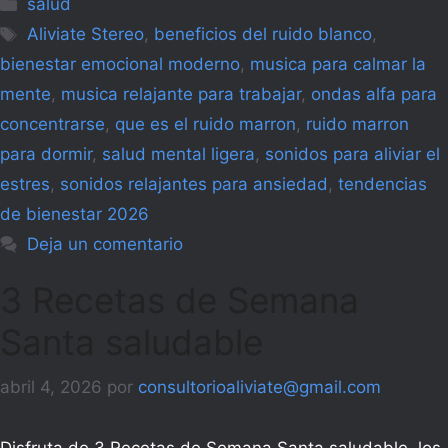
Categorías
salud
Etiquetas
Aliviate Stereo
,
beneficios del ruido blanco
,
bienestar emocional moderno
,
musica para calmar la
mente
,
musica relajante para trabajar
,
ondas alfa para
concentrarse
,
que es el ruido marron
,
ruido marron
para dormir
,
salud mental ligera
,
sonidos para aliviar el
estres
,
sonidos relajantes para ansiedad
,
tendencias
de bienestar 2026
Deja un comentario
3 Recetas de Semana
Santa saludable
abril 4, 2026
por
consultorioaliviate@gmail.com
Disfruta de 3 Recetas de Semana Santa saludable, los