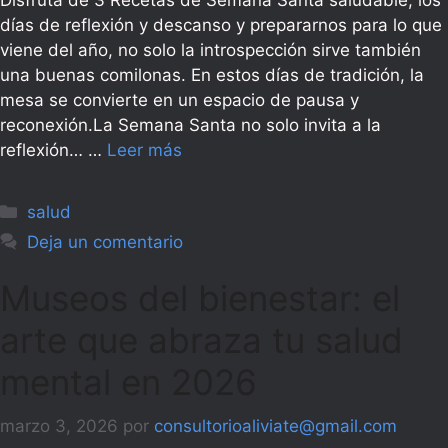
días de reflexión y descanso y prepararnos para lo que
viene del año, no solo la introspección sirve también
una buenas comilonas. En estos días de tradición, la
mesa se convierte en un espacio de pausa y
reconexión.La Semana Santa no solo invita a la
reflexión… …
Leer más
Categorías
salud
Deja un comentario
Museos del bienestar: el
arte que abraza tu salud
mental en 2026
marzo 3, 2026
por
consultorioaliviate@gmail.com