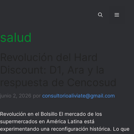
Saltar
al
Menú
contenido
salud
Revolución del Hard
Discount: D1, Ara y la
respuesta de Cencosud
junio 2, 2026
por
consultorioaliviate@gmail.com
Revolución en el Bolsillo El mercado de los
supermercados en América Latina está
experimentando una reconfiguración histórica. Lo que