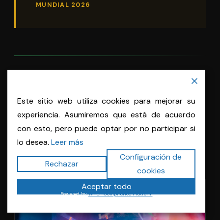
MUNDIAL 2026
LOS QUE YA ESTÁN DOMINANDO EL STREAMING
Este sitio web utiliza cookies para mejorar su
Los Grandes Éxitos del Álbum
experiencia. Asumiremos que está de acuerdo
con esto, pero puede optar por no participar si
El álbum transita por el pop, el reguetón, la cumbia
lo desea.
Leer más
y el hip-hop. Cuatro canciones han irrumpido con
Configuración de
fuerza particular en las plataformas:
Rechazar
cookies
Aceptar todo
Powered by
WPLP Compliance Platform